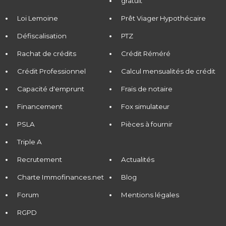
gratuit
Loi Lemoine
Prêt Viager Hypothécaire
Défiscalisation
PTZ
Rachat de crédits
Crédit Réméré
Crédit Professionnel
Calcul mensualités de crédit
Capacité d'emprunt
Frais de notaire
Financement
Fox simulateur
PSLA
Pièces à fournir
Triple A
Recrutement
Actualités
Charte Immofinances.net
Blog
Forum
Mentions légales
RGPD