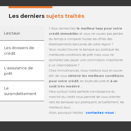
Les derniers
sujets traités
1 Vous recherchez
le meilleur taux pour votre
Les taux
crédit immobilier
et vous ne voulez pas perdre
du temps à comparer toutes les offres des
établissements bancaires de votre région ?
Les dossiers de
Vous voulez trouver la banque qui pratique les
crédit
meilleures conditions de prêt mais vous ne
souhaitez pas payer une commission importante
à un intermédiaire ?
L'assurance de
Chez Immofinances, nous mettons tout en ouvre
prêt
afin de vous
obtenir les meilleurs conditions
pour votre crédit
, en toute sécurité et
à un
coût très modéré
...
Le
Mais surtout notre parfaite connaissance du
surendettement
marché du crédit nous permet de vous orienter
vers les banques qui pratiquent, actuellement, les
meilleurs taux ...
Alors, pourquoi hésitez :
contactez-nous
!