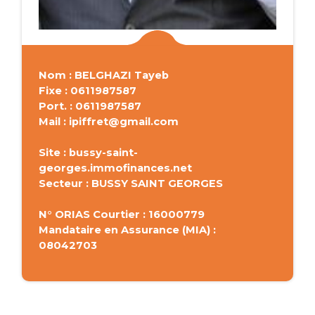
Nom : BELGHAZI Tayeb
Fixe : 0611987587
Port. : 0611987587
Mail : ipiffret@gmail.com
Site : bussy-saint-
georges.immofinances.net
Secteur : BUSSY SAINT GEORGES
N° ORIAS Courtier : 16000779
Mandataire en Assurance (MIA) :
08042703