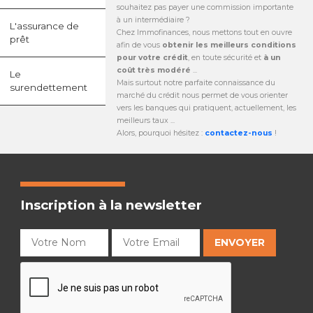
souhaitez pas payer une commission importante
à un intermédiaire ?
L'assurance de
Chez Immofinances, nous mettons tout en ouvre
prêt
afin de vous
obtenir les meilleurs conditions
pour votre crédit
, en toute sécurité et
à un
coût très modéré
...
Le
Mais surtout notre parfaite connaissance du
surendettement
marché du crédit nous permet de vous orienter
vers les banques qui pratiquent, actuellement, les
meilleurs taux ...
Alors, pourquoi hésitez :
contactez-nous
!
Inscription à la newsletter