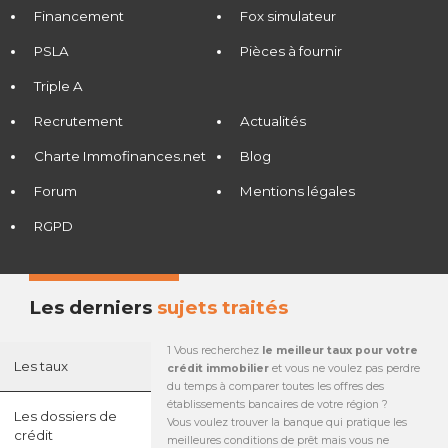
Financement
Fox simulateur
PSLA
Pièces à fournir
Triple A
Recrutement
Actualités
Charte Immofinances.net
Blog
Forum
Mentions légales
RGPD
Les derniers
sujets traités
1 Vous recherchez
le meilleur taux pour votre
Les taux
crédit immobilier
et vous ne voulez pas perdre
du temps à comparer toutes les offres des
établissements bancaires de votre région ?
Les dossiers de
Vous voulez trouver la banque qui pratique les
crédit
meilleures conditions de prêt mais vous ne